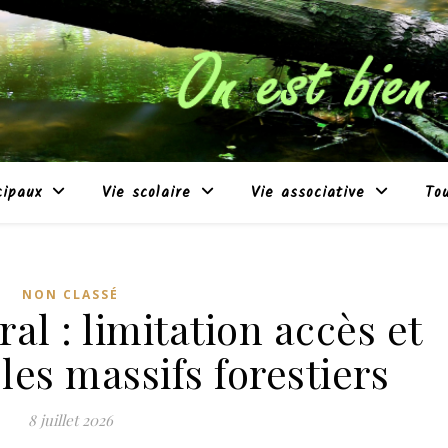
cipaux
Vie scolaire
Vie associative
To
NON CLASSÉ
ral : limitation accès et
les massifs forestiers
8 juillet 2026