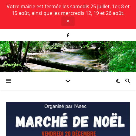
Votre mairie est fermée les samedis 25 juillet, 1er, 8 et
15 août, ainsi que les mercredis 12, 19 et 26 août.
✕