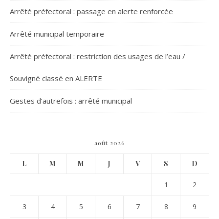
Arrêté préfectoral : passage en alerte renforcée
Arrêté municipal temporaire
Arrêté préfectoral : restriction des usages de l’eau /
Souvigné classé en ALERTE
Gestes d’autrefois : arrêté municipal
août 2026
L
M
M
J
V
S
D
1
2
3
4
5
6
7
8
9