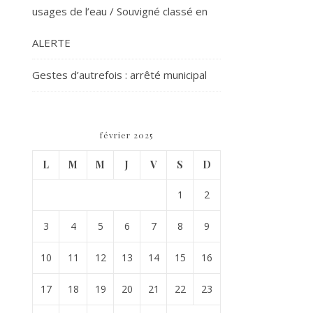
usages de l’eau / Souvigné classé en
ALERTE
Gestes d’autrefois : arrêté municipal
février 2025
L
M
M
J
V
S
D
1
2
3
4
5
6
7
8
9
10
11
12
13
14
15
16
17
18
19
20
21
22
23