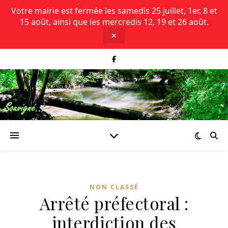
Votre mairie est fermée les samedis 25 juillet, 1er, 8 et
15 août, ainsi que les mercredis 12, 19 et 26 août.
✕
NON CLASSÉ
Arrêté préfectoral :
interdiction des